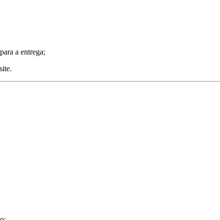
para a entrega;
ite.
o;